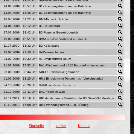
14.04.2009
13:57 Uhr
B1-Böschungsbrand an der Bahnlinie
14.04.2009
14:46 Uhr
B1-Böschungsbrand an der Bahnlinie
28.04.2009
11:22 Uhr
BM3-Feuer in Schule
14.06.2009
10:12 Uhr
B1-Baumbrand
17.06.2009
18:42 Uhr
B3-Feuer in Gewerbebetrieb
19.06.2009
15:51 Uhr
BVA1-PKW im Vollbrand auf der B3
11.07.2009
13:32 Uhr
B2-Kellerbrand
0
19.07.2009
21:40 Uhr
H-Wasserschaden
1
24.07.2009
18:33 Uhr
H1-Umgestürzter Baum
2
31.07.2009
17:52 Uhr
BA1-Flächenbrand L412 Burgdorf -> Immensen
3
26.08.2009
08:34 Uhr
ABCL1-Pikrinsäure gefunden
4
01.09.2009
18:25 Uhr
HM1-Eingelemmte Person nach Verkehrsunfall
5
24.10.2009
20:26 Uhr
H-Hilflose Person hinter Tür
6
31.10.2009
17:11 Uhr
BA1-Feuer im Wald
7
26.11.2009
10:19 Uhr
HB1-Auslaufende Betriebstoffe B3 Otze->Schillerslage
8
11.12.2009
17:58 Uhr
BM1-Wohnungsbrand 1.OG (Übung)
Startseite
zurück
Kontakt