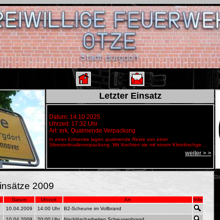
Letzter Einsatz
Datum: 14.10.2025
Uhrzeit: 17:32 Uhr
Art: erk, Qualmende Verpackung
In einer Erdsenke lagen qualmende Reste von einer
Silvesterknallerverpackung. Wir löschten sie mit einem Kleinlöschge...
weiter > >
insätze 2009
.
Datum
Uhrzeit
Art
Info
10.04.2009
14:00 Uhr
B2-Scheune im Vollbrand
10.04.2009
20:00 Uhr
Nachlöscharbeiten Scheunenbrand