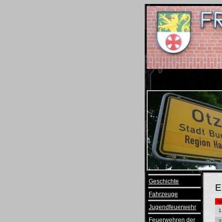
Geschichte
E
Fahrzeuge
Nr
Jugendfeuerwehr
1
Feuerwehren der
2