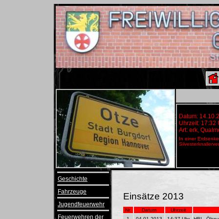
Datum: 14.10.
Uhrzeit: 17:32
Art: erk, Qua
In einer Erdsenk
Silvesterknallerv
Geschichte
Fahrzeuge
Einsätze 2013
Jugendfeuerwehr
Nr.
Datum
Uhrzeit
Feuerwehren der
1
04.01.2013
14:37 Uhr
HBI - Ölspu